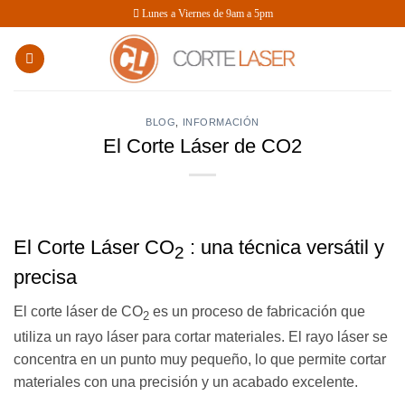
Saltar
Lunes a Viernes de 9am a 5pm
al
contenido
BLOG
,
INFORMACIÓN
El Corte Láser de CO2
El Corte Láser CO
: una técnica versátil y
2
precisa
El corte láser de CO
es un proceso de fabricación que
2
utiliza un rayo láser para cortar materiales. El rayo láser se
concentra en un punto muy pequeño, lo que permite cortar
materiales con una precisión y un acabado excelente.