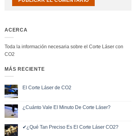
ACERCA
Toda la información necesaria sobre el Corte Láser con
CO2
MÁS RECIENTE
El Corte Láser de CO2
No
hay
comentarios
en
¿Cuánto Vale El Minuto De Corte Láser?
El
Corte
No
Láser
hay
de
comentarios
CO2
en
✔¿Qué Tan Preciso Es El Corte Láser CO2?
¿Cuánto
Vale
No