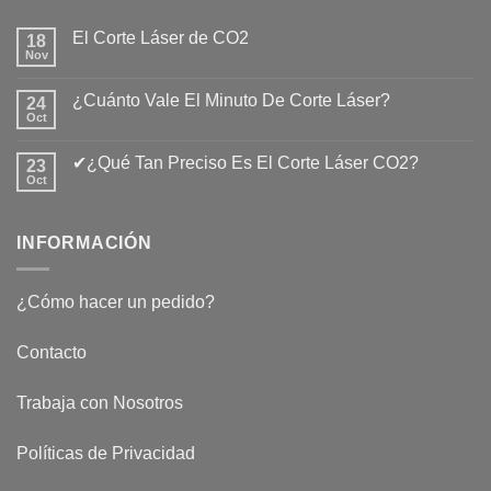
El Corte Láser de CO2
18
Nov
No
hay
comentarios
¿Cuánto Vale El Minuto De Corte Láser?
24
en
El
Oct
No
Corte
hay
Láser
comentarios
de
✔¿Qué Tan Preciso Es El Corte Láser CO2?
23
en
CO2
¿Cuánto
Oct
No
Vale
hay
El
comentarios
Minuto
en
De
INFORMACIÓN
✔¿Qué
Corte
Tan
Láser?
Preciso
Es
El
¿Cómo hacer un pedido?
Corte
Láser
CO2?
Contacto
Trabaja con Nosotros
Políticas de Privacidad