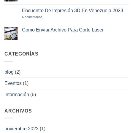
El
hay
Minuto
comentarios
De
en
Encuentro De Impresión 3D En Venezuela 2023
Corte
✔¿Qué
Láser?
Tan
en
6 comentarios
Preciso
Encuentro
Es
De
El
Impresión
Como Enviar Archivo Para Corte Laser
Corte
3D
Láser
No
En
CO2?
hay
Venezuela
comentarios
2023
en
Como
CATEGORÍAS
Enviar
Archivo
Para
Corte
Laser
blog
(2)
Eventos
(1)
Información
(6)
ARCHIVOS
noviembre 2023
(1)