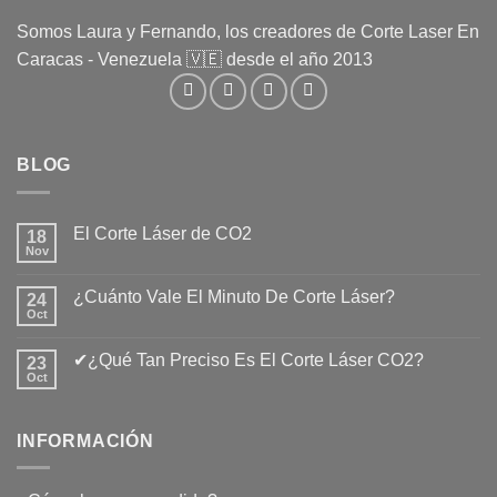
Somos Laura y Fernando, los creadores de Corte Laser En
Caracas - Venezuela 🇻🇪 desde el año 2013
BLOG
El Corte Láser de CO2
18
Nov
No
hay
comentarios
¿Cuánto Vale El Minuto De Corte Láser?
24
en
El
Oct
No
Corte
hay
Láser
comentarios
de
✔¿Qué Tan Preciso Es El Corte Láser CO2?
23
en
CO2
¿Cuánto
Oct
No
Vale
hay
El
comentarios
Minuto
en
De
INFORMACIÓN
✔¿Qué
Corte
Tan
Láser?
Preciso
Es
El