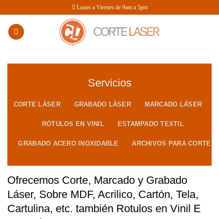
Saltar
Lunes a Viernes de 9am a 5pm
al
contenido
Servicios
CORTE LÁSER
GRABADO LÁSER
MARCADO LÁSER
RÓTULOS EN VINIL
ESTAMPADO TEXTIL
GRABADO ACERO INOXIDABLE
ARCHIVOS PARA CORTE
Ofrecemos Corte, Marcado y Grabado
Láser, Sobre MDF, Acrilico, Cartón, Tela,
Cartulina, etc. también Rotulos en Vinil E