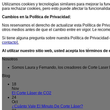
Utilizamos cookies y tecnologías similares para mejorar la fun
para rechazar cookies, pero esto puede afectar la funcionalida
Cambios en la Política de Privacidad:
Nos reservamos el derecho de actualizar esta Política de Pri
otros medios antes de que el cambio entre en vigor. Le recom
Si tiene alguna pregunta sobre nuestra Política de Privacida
contacto].
Al utilizar nuestro sitio web, usted acepta los términos de 
Nosotros
Somos Laura y Fernando, los creadores de Corte Laser
Blog
18
Nov
No
El Corte Láser de CO2
hay
24
comentarios
Oct
en
No
¿Cuánto Vale El Minuto De Corte Láser?