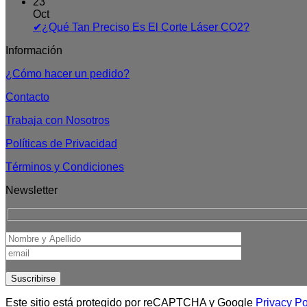
El
hay
23
Corte
comentarios
Oct
Láser
en
No
✔¿Qué Tan Preciso Es El Corte Láser CO2?
de
¿Cuánto
hay
CO2
Vale
Información
comentario
El
en
¿Cómo hacer un pedido?
Minuto
✔¿Qué
De
Tan
Contacto
Corte
Preciso
Láser?
Es
Trabaja con Nosotros
El
Corte
Políticas de Privacidad
Láser
CO2?
Términos y Condiciones
Newsletter
Este sitio está protegido por reCAPTCHA y Google
Privacy Po