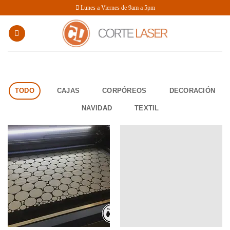
Saltar
Lunes a Viernes de 9am a 5pm
al
contenido
TODO
CAJAS
CORPÓREOS
DECORACIÓN
NAVIDAD
TEXTIL