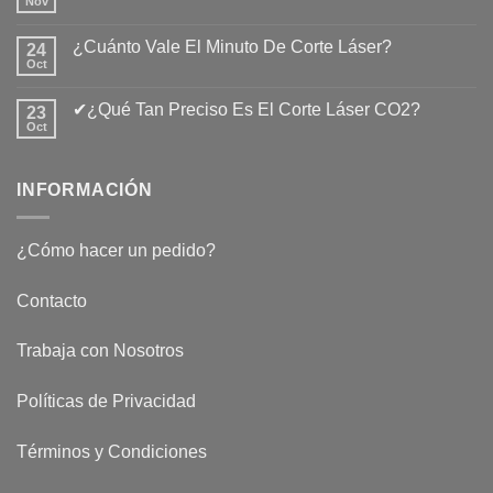
Nov
No
hay
comentarios
¿Cuánto Vale El Minuto De Corte Láser?
24
en
El
Oct
No
Corte
hay
Láser
comentarios
de
✔¿Qué Tan Preciso Es El Corte Láser CO2?
23
en
CO2
¿Cuánto
Oct
No
Vale
hay
El
comentarios
Minuto
en
De
INFORMACIÓN
✔¿Qué
Corte
Tan
Láser?
Preciso
Es
El
¿Cómo hacer un pedido?
Corte
Láser
CO2?
Contacto
Trabaja con Nosotros
Políticas de Privacidad
Términos y Condiciones