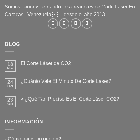
Somos Laura y Fernando, los creadores de Corte Laser En
Caracas - Venezuela 🇻🇪 desde el año 2013
BLOG
El Corte Láser de CO2
18
Nov
No
hay
comentarios
¿Cuánto Vale El Minuto De Corte Láser?
24
en
El
Oct
No
Corte
hay
Láser
comentarios
de
✔¿Qué Tan Preciso Es El Corte Láser CO2?
23
en
CO2
¿Cuánto
Oct
No
Vale
hay
El
comentarios
Minuto
en
De
INFORMACIÓN
✔¿Qué
Corte
Tan
Láser?
Preciso
Es
El
¿Cómo hacer un pedido?