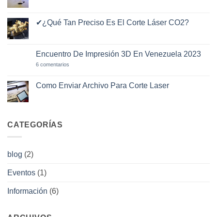
Corte
No
Láser
hay
de
comentarios
CO2
en
✔¿Qué Tan Preciso Es El Corte Láser CO2?
¿Cuánto
Vale
No
El
hay
Minuto
comentarios
De
en
Encuentro De Impresión 3D En Venezuela 2023
Corte
✔¿Qué
Láser?
Tan
en
6 comentarios
Preciso
Encuentro
Es
De
El
Impresión
Como Enviar Archivo Para Corte Laser
Corte
3D
Láser
No
En
CO2?
hay
Venezuela
comentarios
2023
en
Como
CATEGORÍAS
Enviar
Archivo
Para
Corte
Laser
blog
(2)
Eventos
(1)
Información
(6)