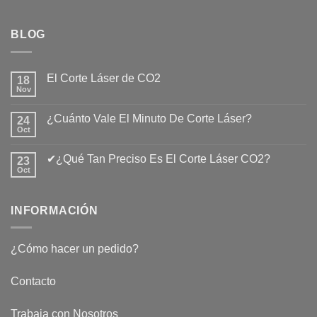
BLOG
El Corte Láser de CO2
18
Nov
No
hay
comentarios
¿Cuánto Vale El Minuto De Corte Láser?
24
en
El
Oct
No
Corte
hay
Láser
comentarios
de
✔¿Qué Tan Preciso Es El Corte Láser CO2?
23
en
CO2
¿Cuánto
Oct
No
Vale
hay
El
comentarios
Minuto
en
De
INFORMACIÓN
✔¿Qué
Corte
Tan
Láser?
Preciso
Es
El
¿Cómo hacer un pedido?
Corte
Láser
CO2?
Contacto
Trabaja con Nosotros