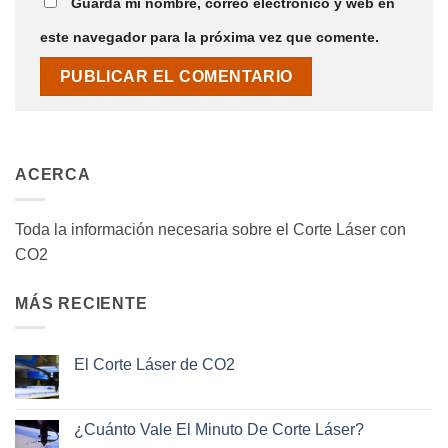
Guarda mi nombre, correo electrónico y web en
este navegador para la próxima vez que comente.
ACERCA
Toda la información necesaria sobre el Corte Láser con
CO2
MÁS RECIENTE
El Corte Láser de CO2
No
hay
comentarios
en
¿Cuánto Vale El Minuto De Corte Láser?
El