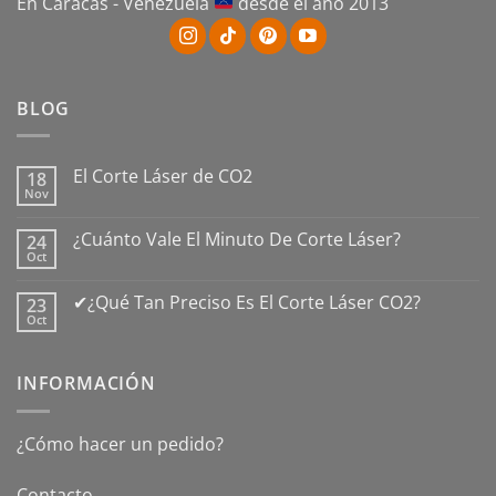
En Caracas - Venezuela
desde el año 2013
BLOG
El Corte Láser de CO2
18
Nov
No
hay
comentarios
¿Cuánto Vale El Minuto De Corte Láser?
24
en
Oct
El
No
Corte
hay
Láser
comentarios
✔¿Qué Tan Preciso Es El Corte Láser CO2?
de
23
en
CO2
Oct
¿Cuánto
No
Vale
hay
El
comentarios
Minuto
en
De
INFORMACIÓN
✔¿Qué
Corte
Tan
Láser?
Preciso
Es
¿Cómo hacer un pedido?
El
Corte
Láser
CO2?
Contacto