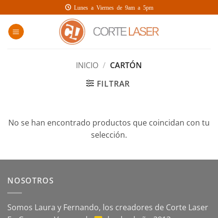
Saltar
Lunes a Viernes de 9am a 5pm
al
contenido
INICIO
/
CARTÓN
FILTRAR
No se han encontrado productos que coincidan con tu
selección.
NOSOTROS
Somos Laura y Fernando, los creadores de Corte Laser