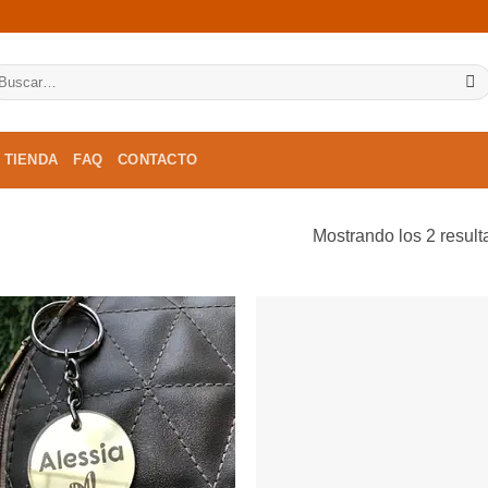
scar
r:
TIENDA
FAQ
CONTACTO
Mostrando los 2 resul
Añadir
Aña
a la
a 
lista de
list
deseos
des