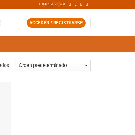
0414-905.16.60
ACCEDER / REGISTRARSE
tados
dir
la
a de
eos