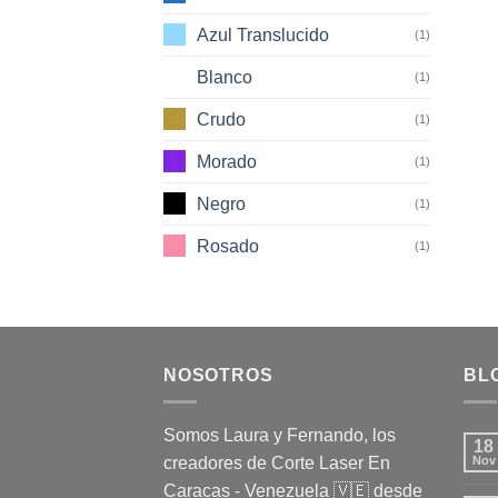
Azul Translucido
(1)
Blanco
(1)
Crudo
(1)
Morado
(1)
Negro
(1)
Rosado
(1)
NOSOTROS
BL
Somos Laura y Fernando, los
18
creadores de Corte Laser En
Nov
Caracas - Venezuela 🇻🇪 desde