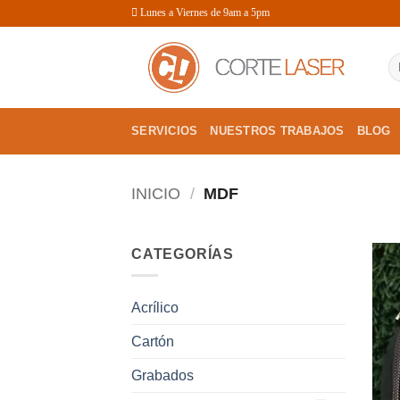
Saltar
Lunes a Viernes de 9am a 5pm
al
contenido
Bu
po
SERVICIOS
NUESTROS TRABAJOS
BLOG
INICIO
/
MDF
CATEGORÍAS
Acrílico
Cartón
Grabados