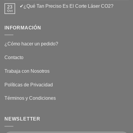
Láser
comentarios
de
✔¿Qué Tan Preciso Es El Corte Láser CO2?
23
en
CO2
¿Cuánto
Oct
No
Vale
hay
El
comentarios
Minuto
en
De
INFORMACIÓN
✔¿Qué
Corte
Tan
Láser?
Preciso
Es
El
¿Cómo hacer un pedido?
Corte
Láser
CO2?
Contacto
Trabaja con Nosotros
Políticas de Privacidad
Términos y Condiciones
NEWSLETTER