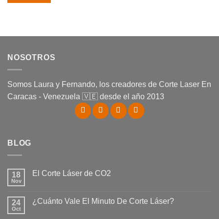
NOSOTROS
Somos Laura y Fernando, los creadores de Corte Laser En
Caracas - Venezuela 🇻🇪 desde el año 2013
BLOG
El Corte Láser de CO2
18
Nov
No
hay
comentarios
¿Cuánto Vale El Minuto De Corte Láser?
24
en
El
Oct
No
Corte
hay