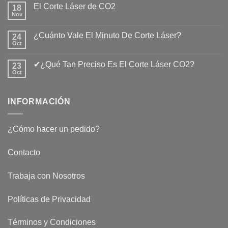
El Corte Láser de CO2
18
Nov
No
hay
comentarios
¿Cuánto Vale El Minuto De Corte Láser?
24
en
El
Oct
No
Corte
hay
Láser
comentarios
de
✔¿Qué Tan Preciso Es El Corte Láser CO2?
23
en
CO2
¿Cuánto
Oct
No
Vale
hay
El
comentarios
Minuto
en
De
INFORMACIÓN
✔¿Qué
Corte
Tan
Láser?
Preciso
Es
El
¿Cómo hacer un pedido?
Corte
Láser
CO2?
Contacto
Trabaja con Nosotros
Políticas de Privacidad
Términos y Condiciones